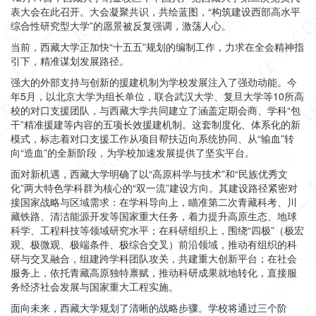
表大会在此召开。大会凝聚共识，共绘蓝图，“构筑建设西部高水平
综合性研究型大学”的愿景被反复强调，激荡人心。
当前，西藏大学正加快“十五五”规划的编制工作，力求在全会精神指
引下，精准谋划发展路径。
强大的外部支持与创新的援建机制为学校发展注入了强劲动能。今
年5月，以北京大学为组长单位，联合武汉大学、复旦大学等10所高
校的对口支援团队，与西藏大学共同建立了涵盖定期会商、学科“包
干”精准援建等内容的五项长效援建机制。这套制度化、体系化的新
模式，标志着对口支援工作从项目帮扶迈向系统协同、从“输血”转
向“造血”的全新阶段，为学校加速发展提供了坚实平台。
面对新机遇，
西藏大学明确了以“高原科学与技术
”和“民族优秀文
化”两大特色学科群为核心的“双一流”建设方向
。其建设路径紧密对
接国家战略与区域需求：
在学科导向上，瞄准第二次青藏科考
、川
藏铁路、清洁能源开发等国家重大任务，着力提升高原生态、地球
科学、工程科技等领域研究水平
；在科研组织上，围绕“四极”（极宏
观、极微观、极端条件、极综合交叉）前沿领域，推动有组织的科
研与交叉融合，组建跨学科团队攻关，共建重大创新平台；在社会
服务上，依托青藏高原独特禀赋，推动科研成果就地转化，直接服
务经济社会发展与国家重大工程实施。
面向未来，西藏大学规划了清晰的战略步骤。学校将通过三个阶