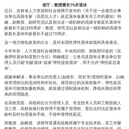
省厅：教授最长70岁退休
近日，吉林省人力资源和社会保障厅发布的《关于进一步规范企事
业单位高级专家（高层次人才）延迟退休备案有关工作的通知》明
确，
副教授、副研究员以及相当这一级职称的高级专家延长退休年
龄最长不超过65周岁；教授、研究员以及相当这一级职称的高级专
家延长退休年龄最长不超过70周岁。
这一地方细化政策的出台，是对全国性弹性退休政策的具体落实。
今年年初，人力资源社会保障部、中央组织部、财政部印发的《实
施弹性退休制度暂行办法》明确规定：公务员及国有企事业单位管
理人员只能“到龄退休”或者“弹性提前退休”，而不允许“弹性延迟退
休”。
据媒体解读，
事业单位的负责人(如校长、院长等)需按时退休，以确
保管理岗位的流动性和年轻化。
领导岗位的决策权集中，弹性延迟
退休可能增加廉政风险。政策通过强制退休机制，降低长期任职带
来的管理隐患。
在高校层面，高校岗位分为管理人员、专业技术人员和工勤技能人
员三类，高校各级行政管理干部属于管理岗，需在达到法定退休年
龄时及时办理退休手续，不得申请弹性延迟。
而教授、副教授、讲师等普通高校教师属于专业技术岗，其工作聚
焦教学、科研等专业领域，政策支持其在达到法定退休年龄后，经